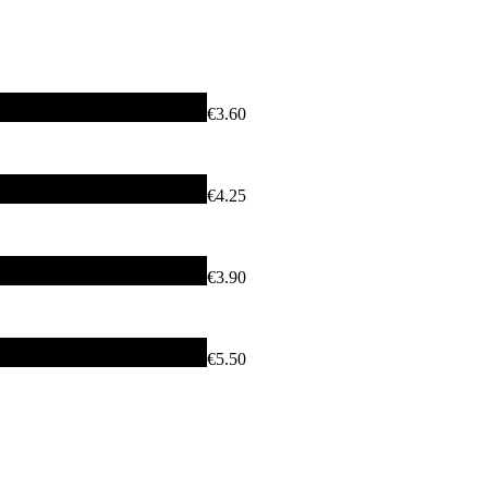
€3.60
€4.25
€3.90
€5.50