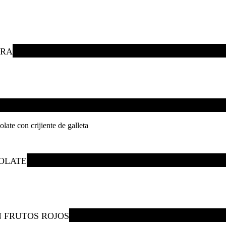
ERA
late con crijiente de galleta
OLATE
 FRUTOS ROJOS