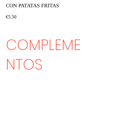
CON PATATAS FRITAS
€5.50
COMPLEME
NTOS
COMPLEMENTO NORMAL
Mayonesa, queso, huevofrito, ali-oli, salsa
de pimientos o humus.
€1