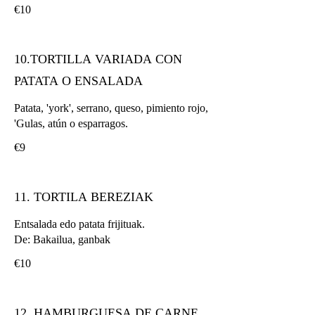
€10
10.TORTILLA VARIADA CON
PATATA O ENSALADA
Patata, 'york', serrano, queso, pimiento rojo,
'Gulas, atún o esparragos.
€9
11. TORTILA BEREZIAK
Entsalada edo patata frijituak.
De: Bakailua, ganbak
€10
12. HAMBURGUESA DE CARNE