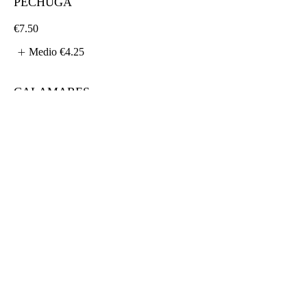
PECHUGA
€7.50
Medio
€4.25
CALAMARES
€9
Medio
€4.25
TXISTORRA
€7.75
Medio
€4.25
BOCADILLO DE ATÚN
Atún, huevo, guia y mahonesa